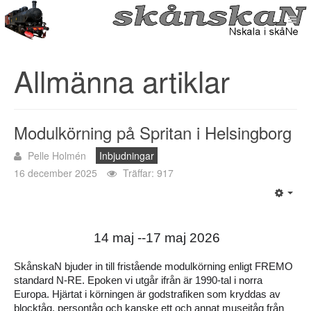
Allmänna artiklar
Modulkörning på Spritan i Helsingborg
Pelle Holmén
Inbjudningar
16 december 2025
Träffar: 917
14 maj --17 maj 2026
SkånskaN bjuder in till fristående modulkörning enligt FREMO 
standard N-RE. Epoken vi utgår ifrån är 1990-tal i norra 
Europa. Hjärtat i körningen är godstrafiken som kryddas av 
blocktåg, persontåg och kanske ett och annat museitåg från 