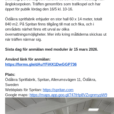
ångloksepoken. Träffen genomförs som trafikspel och har 
öppet för publik lördag den 16/5 kl. 10-16.
Ödåkra spritfabrik erbjuder en stor hall 60 x 14 meter, totalt 
840 m2. På Spritan finns tillgång till mat och fika, och i 
områdets närhet finns ett urval av olika 
övernattningsmöjligheter. Mer info kring måltiderna skickas ut 
när träffen närmar sig.
Sista dag för anmälan med moduler är 15 mars 2026.
Använd länk för anmälan: 
https://forms.gle/dAuYFiHX1DwGGP736
Plats:
Ödåkra Spritfabrik, Spritan, Allerumsvägen 11, Ödåkra, 
Sweden
Webbplats för Spritan: 
https://spritan.com
Google maps: 
https://maps.app.goo.gl/747tHp8VZvgnmypW9