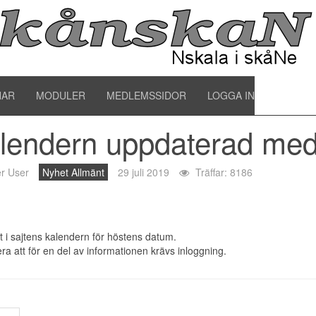
oduktnyheter
NAR
MODULER
MEDLEMSSIDOR
LOGGA IN
lendern uppdaterad med
r User
Nyhet Allmänt
29 juli 2019
Träffar: 8186
tt i sajtens kalendern för höstens datum.
a att för en del av informationen krävs inloggning.