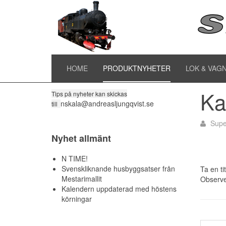
Pr
Till alla produktnyheter
HOME
PRODUKTNYHETER
LOK & VAG
Ka
Tips på nyheter kan skickas
nskala@andreasljungqvist.se
till
Supe
Nyhet allmänt
N TIME!
Svenskliknande husbyggsatser från
Ta en ti
Mestarimallit
Observer
Kalendern uppdaterad med höstens
körningar