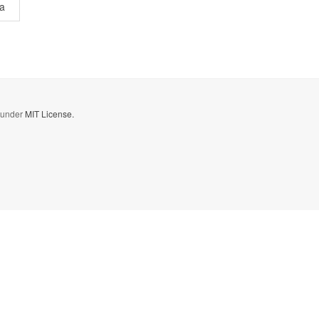
a
d under
MIT License.