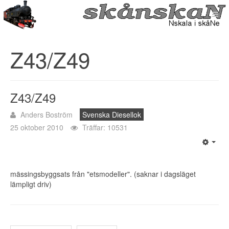
Z43/Z49
Z43/Z49
Anders Boström
Svenska Diesellok
25 oktober 2010
Träffar: 10531
mässingsbyggsats från "etsmodeller". (saknar i dagsläget
lämpligt driv)