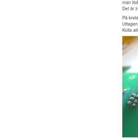
man löd
Det är i
På krets
Uttagens
Kolla at