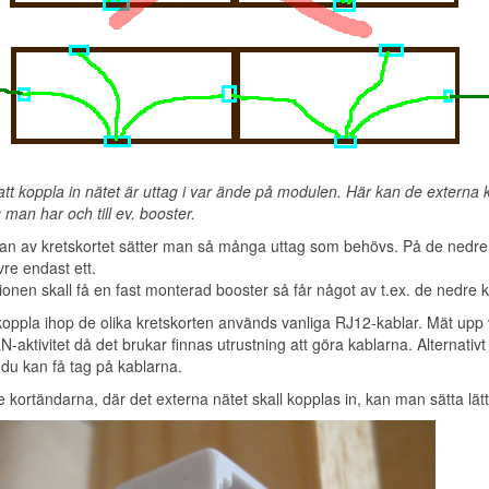
 att koppla in nätet är uttag i var ände på modulen. Här kan de externa
 man har och till ev. booster.
dan av kretskortet sätter man så många uttag som behövs. På de nedre 
re endast ett.
onen skall få en fast monterad booster så får något av t.ex. de nedre 
 koppla ihop de olika kretskorten används vanliga RJ12-kablar. Mät up
-aktivitet då det brukar finnas utrustning att göra kablarna. Alternativt 
 du kan få tag på kablarna.
re kortändarna, där det externa nätet skall kopplas in, kan man sätta lä