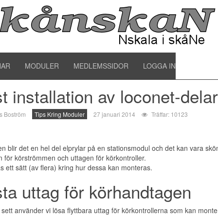
ps kring moduler
NAR
MODULER
MEDLEMSSIDOR
LOGGA IN
t installation av loconet-del
s Boström
Tips Kring Moduler
27 januari 2014
Träffar: 10123
n blir det en hel del elprylar på en stationsmodul och det kan vara skön
n för körströmmen och uttagen för körkontroller.
s ett sätt (av flera) kring hur dessa kan monteras.
ta uttag för körhandtagen
sett använder vi lösa flyttbara uttag för körkontrollerna som kan monte