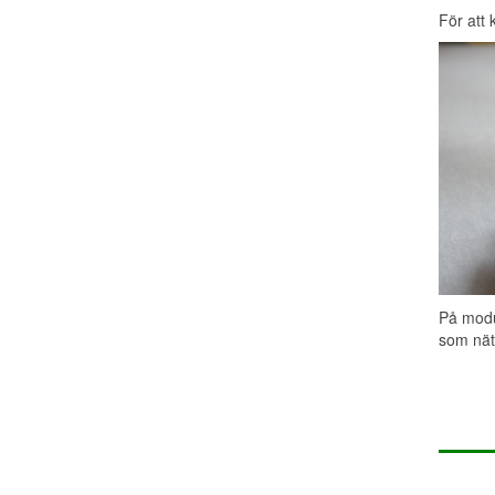
För att 
På modul
som nät