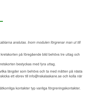
 kablarna anslutas. Inom modulen förgrenar man ut till
kretskorten på föregående bild behövs tre uttag och
kretskorten bestyckas med fyra uttag.
p vilka längder som behövs och ta med måtten på nästa
skicka ett ebrev till
info@nskalaskane.se
och kolla när
ttåtkomliga kontakter typ
vanliga förgreningskontakter
.