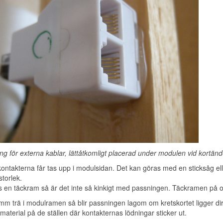
ng för externa kablar, lättåtkomligt placerad under modulen vid kortän
kontakterna får tas upp i modulsidan. Det kan göras med en sticksåg elle
storlek.
 en täckram så är det inte så kinkigt med passningen. Täckramen på o
 trä i modulramen så blir passningen lagom om kretskortet ligger direk
e material på de ställen där kontakternas lödningar sticker ut.