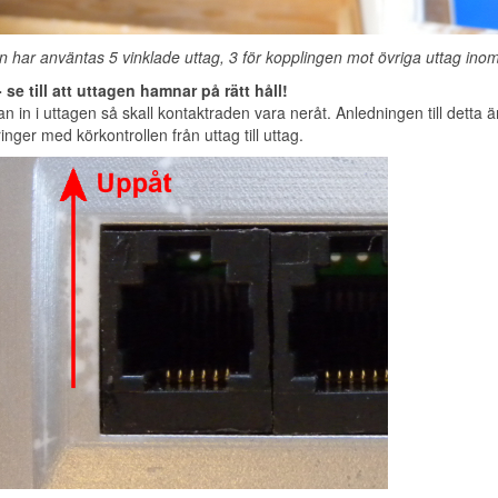
n har använtas 5 vinklade uttag, 3 för kopplingen mot övriga uttag ino
- se till att uttagen hamnar på rätt håll!
n in i uttagen så skall kontaktraden vara neråt. Anledningen till detta är
nger med körkontrollen från uttag till uttag.