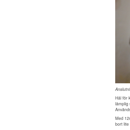
Anslutni
Hål för 
lämplig 
Används
Med 12mm
bort lit