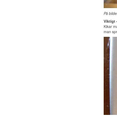
På bilde
Viktigt 
Kikar ma
man spri