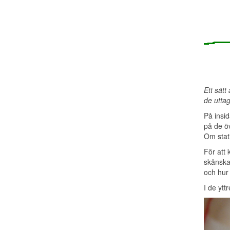
Ett sätt
de uttag
På insi
på de öv
Om stati
För att
skånskaN
och hur
I de ytt