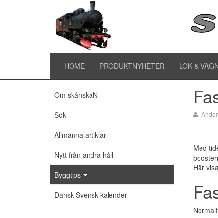
Ti
Hem
HOME
PRODUKTNYHETER
LOK & VAG
Senaste artiklarna
Fas
Om skånskaN
Sök
Ander
Allmänna artiklar
Med tide
Nytt från andra håll
booster
Här visa
Byggtips
Fas
Dansk-Svensk kalender
Normalt 