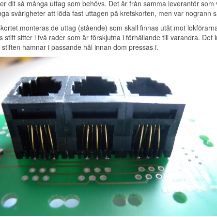
er dit så många
uttag
som behövs. Det är från samma leverantör som 
nga svårigheter att löda fast uttagen på kretskorten, men var nogrann så 
kortet monteras de uttag (stående) som skall finnas utåt mot lokförarn
 stift sitter i två rader som är förskjutna i förhållande till varandra. Det
t stiften hamnar i passande hål innan dom pressas i.