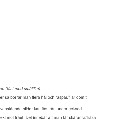
den (fäst med smältlim)
.
r så borrar man flera hål och raspar/filar dom till
vanstående bilder kan fås från undertecknad.
t mot träet. Det innebär att man får skära/fila/fräsa