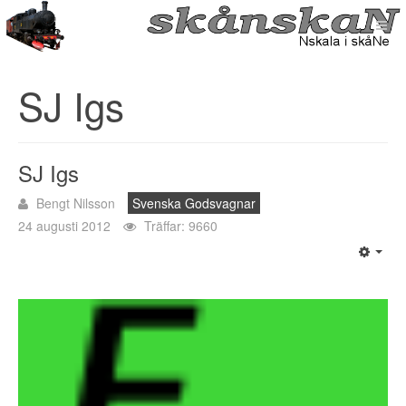
SJ Igs
SJ Igs
Bengt Nilsson
Svenska Godsvagnar
24 augusti 2012
Träffar: 9660