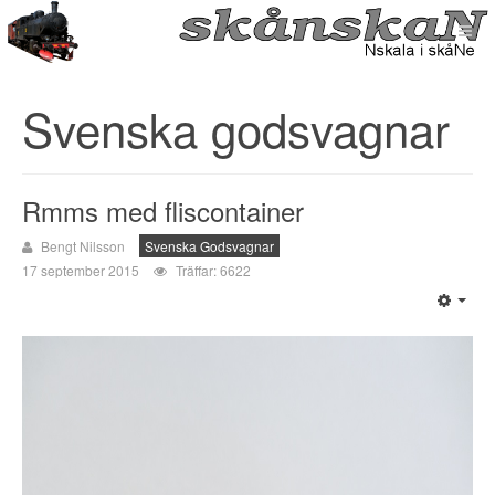
Svenska godsvagnar
Rmms med fliscontainer
Bengt Nilsson
Svenska Godsvagnar
17 september 2015
Träffar: 6622