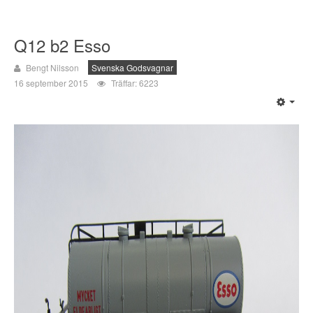
Q12 b2 Esso
Bengt Nilsson
Svenska Godsvagnar
16 september 2015
Träffar: 6223