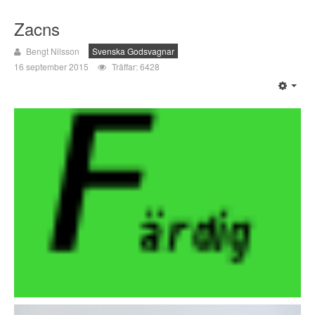
Zacns
Bengt Nilsson
Svenska Godsvagnar
16 september 2015
Träffar: 6428