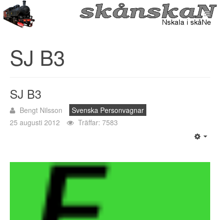
SJ B3
SJ B3
Bengt Nilsson
Svenska Personvagnar
25 augusti 2012
Träffar: 7583