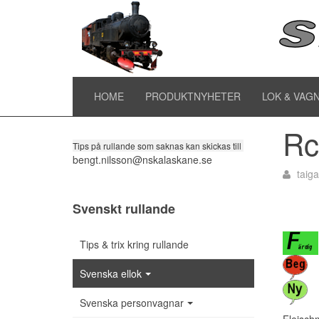
Rc
Tipsa om rullande
HOME
PRODUKTNYHETER
LOK & VAG
Rc
Tips på rullande som saknas kan skickas till
bengt.nilsson@nskalaskane.se
taig
Svenskt rullande
Tips & trix kring rullande
Svenska ellok
Svenska personvagnar