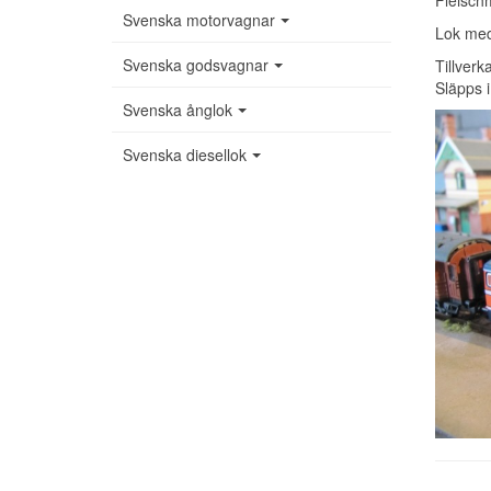
Fleisch
Svenska motorvagnar
Lok med
Svenska godsvagnar
Tillver
Släpps 
Svenska ånglok
Svenska diesellok