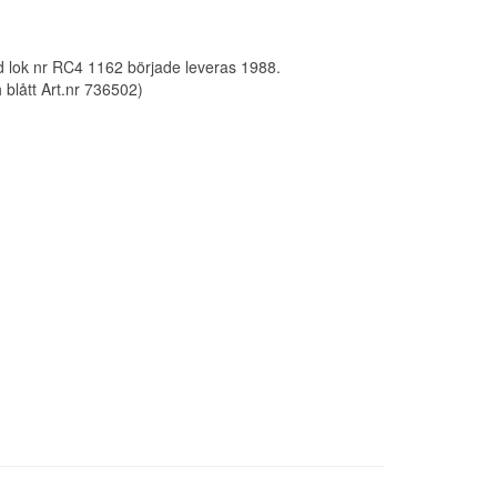
ed lok nr RC4 1162 började leveras 1988.
blått Art.nr 736502)