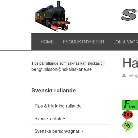
Ha
Tipsa om rullande
HOME
PRODUKTNYHETER
LOK & VAG
Ha
Tips på rullande som saknas kan skickas till
bengt.nilsson@nskalaskane.se
Beng
Svenskt rullande
Tips & trix kring rullande
Svenska ellok
Svenska personvagnar