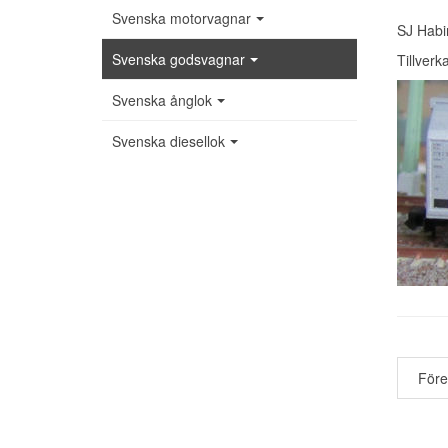
Svenska motorvagnar
SJ Habi
Svenska godsvagnar
Tillverk
Svenska ånglok
Svenska diesellok
För