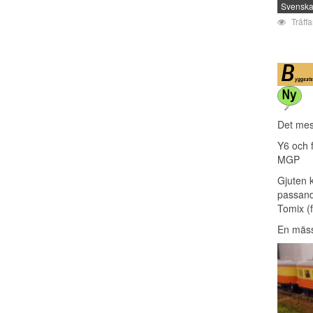
Svenska
Träff
Det mes
Y6 och f
MGP
Gjuten k
passand
Tomix (
En mäss