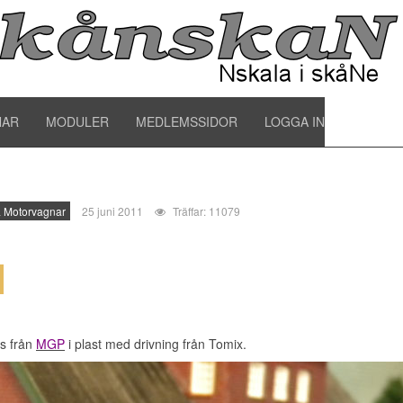
enska motorvagnar
NAR
MODULER
MEDLEMSSIDOR
LOGGA IN
 Motorvagnar
25 juni 2011
Träffar: 11079
s från
MGP
i plast med drivning från Tomix.