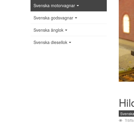
Svenska motorvagnar
Svenska godsvagnar
Svenska ånglok
Svenska diesellok
Hil
Svenska
Träff