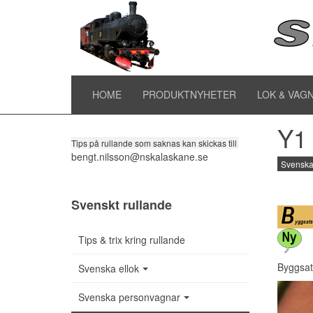
Sv
Tipsa om rullande
HOME
PRODUKTNYHETER
LOK & VAG
Y1
Tips på rullande som saknas kan skickas till
bengt.nilsson@nskalaskane.se
Svenska
Svenskt rullande
Tips & trix kring rullande
Byggsat
Svenska ellok
Svenska personvagnar