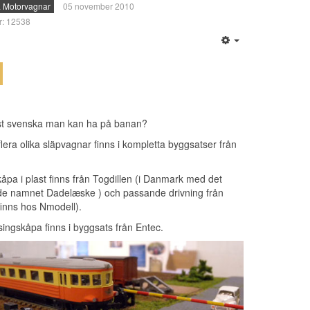
 Motorvagnar
05 november 2010
ar: 12538
t svenska man kan ha på banan?
lera olika släpvagnar finns i kompletta byggsatser från
åpa i plast finns från
Togdillen
(i Danmark med det
e namnet Dadelæske ) och passande drivning från
finns hos
Nmodell
).
ingskåpa finns i byggsats från
Entec
.