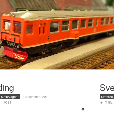
ding
Sve
 Motorvagnar
10 november 2010
Svenska 
ar: 10633
Träffa