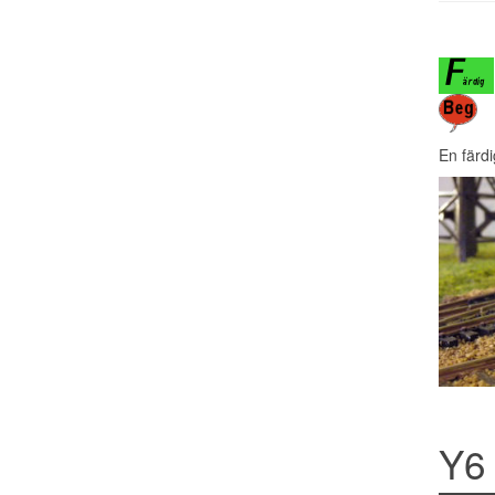
En färd
Y6