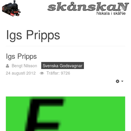
Igs Pripps
Igs Pripps
Bengt Nilsson
Svenska Godsvagnar
24 augusti 2012
Träffar: 9726