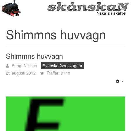
Shimmns huvvagn
Shimmns huvvagn
Bengt Nilsson
Svenska Godsvagnar
25 augusti 2012
Träffar: 9748