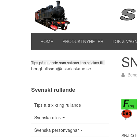
SN
Tipsa om rullande
HOME
PRODUKTNYHETER
LOK & VAG
SN
Tips på rullande som saknas kan skickas till
bengt.nilsson@nskalaskane.se
Beng
Svenskt rullande
Tips & trix kring rullande
Svenska ellok
Svenska personvagnar
SNJ Q1