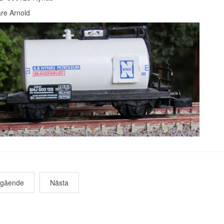
are Arnold
egående
Nästa