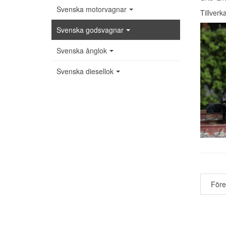
Svenska motorvagnar
Tillverk
Svenska godsvagnar
Svenska ånglok
Svenska diesellok
För