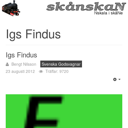
Igs Findus
Igs Findus
Bengt Nilsson
Svenska Godsvagnar
23 augusti 2012
Träffar: 9720