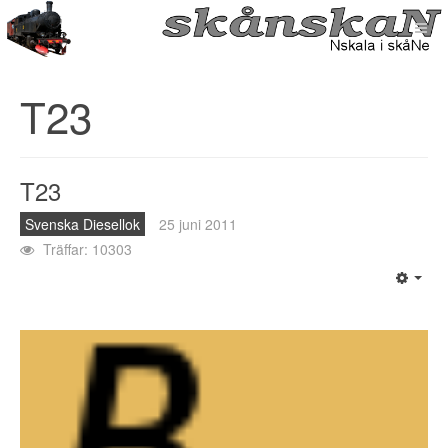
T23
T23
Svenska Diesellok
25 juni 2011
Träffar: 10303