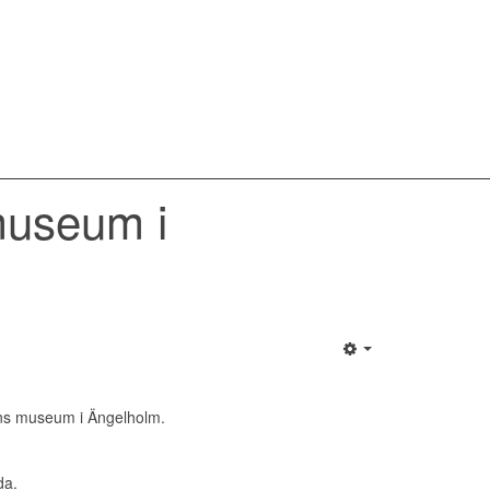
museum i
ens museum i Ängelholm.
da
.