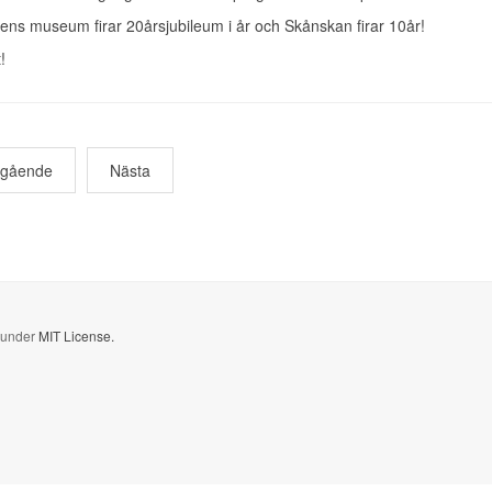
ens museum firar 20årsjubileum i år och Skånskan firar 10år!
!
egående
Nästa
d under
MIT License.