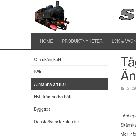
Al
Hem
HOME
PRODUKTNYHETER
LOK & VAG
Senaste artiklarna
Tå
Om skånskaN
Än
Sök
Allmänna artiklar
Supe
Nytt från andra håll
Byggtips
Lördag 
Dansk-Svensk kalender
Skånska
Mer inf