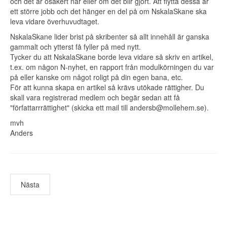
och det är osäkert när eller om det blir gjort. Att flytta dessa är
ett större jobb och det hänger en del på om NskalaSkane ska
leva vidare överhuvudtaget.
NskalaSkane lider brist på skribenter så allt innehåll är ganska
gammalt och ytterst få fyller på med nytt.
Tycker du att NskalaSkane borde leva vidare så skriv en artikel,
t.ex. om någon N-nyhet, en rapport från modulkörningen du var
på eller kanske om något roligt på din egen bana, etc.
För att kunna skapa en artikel så krävs utökade rättigher. Du
skall vara registrerad medlem och begär sedan att få
"författarrrättighet" (skicka ett mail till
andersb@mollehem.se
).
mvh
Anders
Nästa