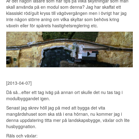
Är det någon läsare som har tips på vilka skyltningar som man
skall använda på en modul som denna? Jag har skaffat ett
klassiskt röd/gult kryss till vägövergången men i övrigt har jag
inte någon större aning om vilka skyltar som behövs kring
växeln eller för spårets hastighetsreglering etc.
[2013-04-07]
Då så...efter ett tag iväg på annan ort skulle det nu tas tag i
modulbyggandet igen.
Senast jag skrev höll jag på med att bygga det vita
mangårdshuset som ska stå i ena hörnan, nu kommer jag i
denna uppdatering titta mer på landskapsbygge, växlar och lite
husbyggnation.
Räls och växlar: