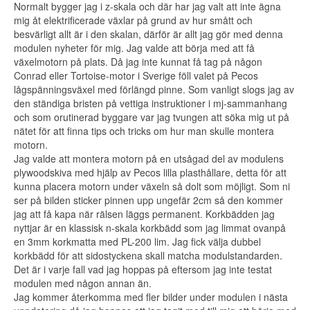
Normalt bygger jag i z-skala och där har jag valt att inte ägna
mig åt elektrificerade växlar på grund av hur smått och
besvärligt allt är i den skalan, därför är allt jag gör med denna
modulen nyheter för mig. Jag valde att börja med att få
växelmotorn på plats. Då jag inte kunnat få tag på någon
Conrad eller Tortoise-motor i Sverige föll valet på Pecos
lågspänningsväxel med förlängd pinne. Som vanligt slogs jag av
den ständiga bristen på vettiga instruktioner i mj-sammanhang
och som orutinerad byggare var jag tvungen att söka mig ut på
nätet för att finna tips och tricks om hur man skulle montera
motorn.
Jag valde att montera motorn på en utsågad del av modulens
plywoodskiva med hjälp av Pecos lilla plasthållare, detta för att
kunna placera motorn under växeln så dolt som möjligt. Som ni
ser på bilden sticker pinnen upp ungefär 2cm så den kommer
jag att få kapa när rälsen läggs permanent. Korkbädden jag
nyttjar är en klassisk n-skala korkbädd som jag limmat ovanpå
en 3mm korkmatta med PL-200 lim. Jag fick välja dubbel
korkbädd för att sidostyckena skall matcha modulstandarden.
Det är i varje fall vad jag hoppas på eftersom jag inte testat
modulen med någon annan än.
Jag kommer återkomma med fler bilder under modulen i nästa