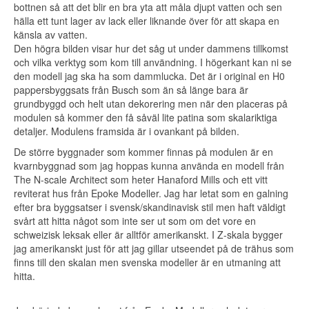
bottnen så att det blir en bra yta att måla djupt vatten och sen
hälla ett tunt lager av lack eller liknande över för att skapa en
känsla av vatten.
Den högra bilden visar hur det såg ut under dammens tillkomst
och vilka verktyg som kom till användning. I högerkant kan ni se
den modell jag ska ha som dammlucka. Det är i original en H0
pappersbyggsats från Busch som än så länge bara är
grundbyggd och helt utan dekorering men när den placeras på
modulen så kommer den få såväl lite patina som skalariktiga
detaljer. Modulens framsida är i ovankant på bilden.
De större byggnader som kommer finnas på modulen är en
kvarnbyggnad som jag hoppas kunna använda en modell från
The N-scale Architect som heter Hanaford Mills och ett vitt
reviterat hus från Epoke Modeller. Jag har letat som en galning
efter bra byggsatser i svensk/skandinavisk stil men haft väldigt
svårt att hitta något som inte ser ut som om det vore en
schweizisk leksak eller är alltför amerikanskt. I Z-skala bygger
jag amerikanskt just för att jag gillar utseendet på de trähus som
finns till den skalan men svenska modeller är en utmaning att
hitta.