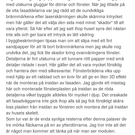
med utskurna gluggar för dörrar och fönster. När jag tittade på
de vita fasaddelarna var jag rädd att de oundvikliga
brännmärkena efter laserskärningen skulle skämma intrycket
men här gäller det att välja den sida med minst "skador" till att
vara ytterst. Så här efter att jag satt ihop huset syns det nästan
inte alls och ger bara ett intryck av lätt vädring.
I byggbeskrivningen tipsas man om att slipa med ett fint
sandpapper för att få bort brännmärkena men jag skulle nog
undvika det, jag fick lite skador kring ovanvåningens fönster.
Detaljerna är fint utskurna ur ett tunnare rött papper med små
detaljer ristade i svart. Här gäller det att vara mycket försiktig
och hantera den med silkesvantar. Fönsterbrädena viks upp
med hjälp av ett rakblad och en kniv för att ge en liten 3D effekt
när de monteras på insidan av fasaden. Jag gjorde ett misstag
här och monterade fönsterplasten på insidan av de röda
detaljerna vilket byggde alldeles för mycket i djup. Det orsakade
att fasadväggarna inte gick ihop alls så jag fick försiktigt skära
loss plasten från insidan av fönstren och montera det på insidan
av husets skelett.
Som tur var är de enda synliga resterna efter denna palaver de
tre mörka fläckarna på en av ytterdörrarna. Jag tror inte att det
är något man kommer att tänka på när man ser modulen.