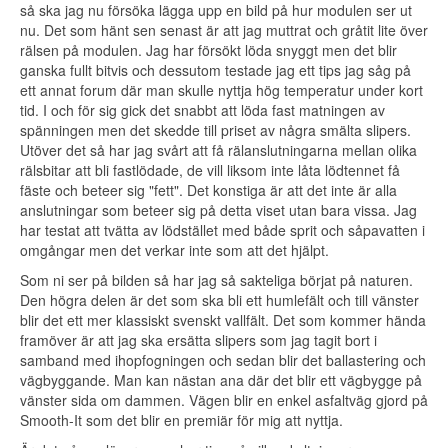
så ska jag nu försöka lägga upp en bild på hur modulen ser ut
nu. Det som hänt sen senast är att jag muttrat och gråtit lite över
rälsen på modulen. Jag har försökt löda snyggt men det blir
ganska fullt bitvis och dessutom testade jag ett tips jag såg på
ett annat forum där man skulle nyttja hög temperatur under kort
tid. I och för sig gick det snabbt att löda fast matningen av
spänningen men det skedde till priset av några smälta slipers.
Utöver det så har jag svårt att få rälanslutningarna mellan olika
rälsbitar att bli fastlödade, de vill liksom inte låta lödtennet få
fäste och beteer sig "fett". Det konstiga är att det inte är alla
anslutningar som beteer sig på detta viset utan bara vissa. Jag
har testat att tvätta av lödstället med både sprit och såpavatten i
omgångar men det verkar inte som att det hjälpt.
Som ni ser på bilden så har jag så sakteliga börjat på naturen.
Den högra delen är det som ska bli ett humlefält och till vänster
blir det ett mer klassiskt svenskt vallfält. Det som kommer hända
framöver är att jag ska ersätta slipers som jag tagit bort i
samband med ihopfogningen och sedan blir det ballastering och
vägbyggande. Man kan nästan ana där det blir ett vägbygge på
vänster sida om dammen. Vägen blir en enkel asfaltväg gjord på
Smooth-It som det blir en premiär för mig att nyttja.