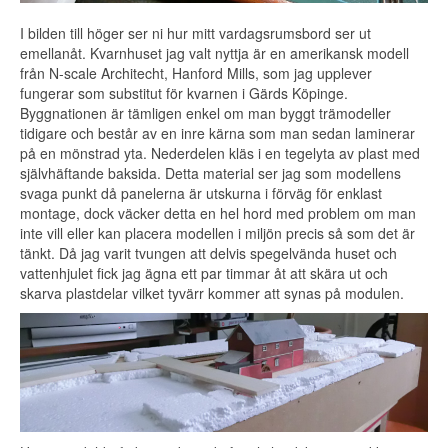
I bilden till höger ser ni hur mitt vardagsrumsbord ser ut
emellanåt. Kvarnhuset jag valt nyttja är en amerikansk modell
från N-scale Architecht, Hanford Mills, som jag upplever
fungerar som substitut för kvarnen i Gärds Köpinge.
Byggnationen är tämligen enkel om man byggt trämodeller
tidigare och består av en inre kärna som man sedan laminerar
på en mönstrad yta. Nederdelen kläs i en tegelyta av plast med
självhäftande baksida. Detta material ser jag som modellens
svaga punkt då panelerna är utskurna i förväg för enklast
montage, dock väcker detta en hel hord med problem om man
inte vill eller kan placera modellen i miljön precis så som det är
tänkt. Då jag varit tvungen att delvis spegelvända huset och
vattenhjulet fick jag ägna ett par timmar åt att skära ut och
skarva plastdelar vilket tyvärr kommer att synas på modulen.