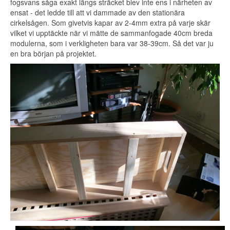
fogsvans såga exakt längs sträcket blev inte ens i närheten av
ensat - det ledde till att vi dammade av den stationära
cirkelsågen. Som givetvis kapar av 2-4mm extra på varje skär
vilket vi upptäckte när vi mätte de sammanfogade 40cm breda
modulerna, som i verkligheten bara var 38-39cm. Så det var ju
en bra början på projektet.