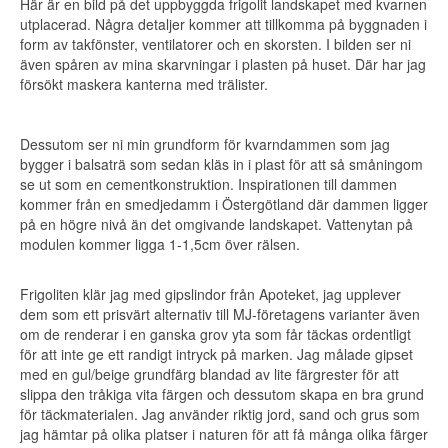
Här är en bild på det uppbyggda frigolit landskapet med kvarnen
utplacerad. Några detaljer kommer att tillkomma på byggnaden i
form av takfönster, ventilatorer och en skorsten. I bilden ser ni
även spåren av mina skarvningar i plasten på huset. Där har jag
försökt maskera kanterna med trälister.
Dessutom ser ni min grundform för kvarndammen som jag
bygger i balsaträ som sedan kläs in i plast för att så småningom
se ut som en cementkonstruktion. Inspirationen till dammen
kommer från en smedjedamm i Östergötland där dammen ligger
på en högre nivå än det omgivande landskapet. Vattenytan på
modulen kommer ligga 1-1,5cm över rälsen.
Frigoliten klär jag med gipslindor från Apoteket, jag upplever
dem som ett prisvärt alternativ till MJ-företagens varianter även
om de renderar i en ganska grov yta som får täckas ordentligt
för att inte ge ett randigt intryck på marken. Jag målade gipset
med en gul/beige grundfärg blandad av lite färgrester för att
slippa den tråkiga vita färgen och dessutom skapa en bra grund
för täckmaterialen. Jag använder riktig jord, sand och grus som
jag hämtar på olika platser i naturen för att få många olika färger