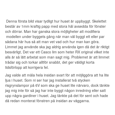
Denna första bild visar tydligt hur huset är uppbyggt. Skelettet
består av 1mm kraftig papp med stora hål avsedda för fönster
och dörrar. Man har ganska stora möjligheter att modifiera
modellen under byggets gång när man väl byggt ett eller par
sådana här hus så att man vet vad och hur man kan göra.
Limmet jag använde ska jag aldrig använda igen då det är riktigt
besvärligt, Det var ett Casco lim som heter RX original vilket inte
alls är så lätt arbetat som man sagt mig. Problemet är att limmet
trådar sig och torkar alltför snabbt, det ger väldigt korta
tidsförlopp att korrigera fel.
Jag valde att måla hela insidan svart för att möjliggöra att ha lite
ljus i huset. Som ni ser har jag installerat två stycken
risgrynslampor på 6V som ska ge huset lite närvaro, dock tänkte
jag mig inte för så jag har inte byggt någon inredning eller satt
upp några gardiner i huset. Jag tänkte på det för sent och hade
då redan monterat fönstren på insidan av väggarna.