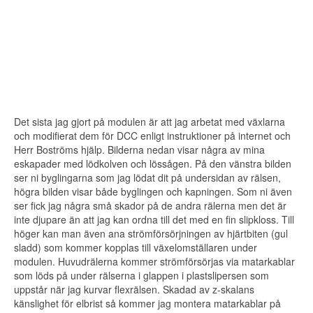
Det sista jag gjort på modulen är att jag arbetat med växlarna
och modifierat dem för DCC enligt instruktioner på internet och
Herr Boströms hjälp. Bilderna nedan visar några av mina
eskapader med lödkolven och lössågen. På den vänstra bilden
ser ni byglingarna som jag lödat dit på undersidan av rälsen,
högra bilden visar både byglingen och kapningen. Som ni även
ser fick jag några små skador på de andra rälerna men det är
inte djupare än att jag kan ordna till det med en fin slipkloss. Till
höger kan man även ana strömförsörjningen av hjärtbiten (gul
sladd) som kommer kopplas till växelomställaren under
modulen. Huvudrälerna kommer strömförsörjas via matarkablar
som löds på under rälserna i glappen i plastslipersen som
uppstår när jag kurvar flexrälsen. Skadad av z-skalans
känslighet för elbrist så kommer jag montera matarkablar på