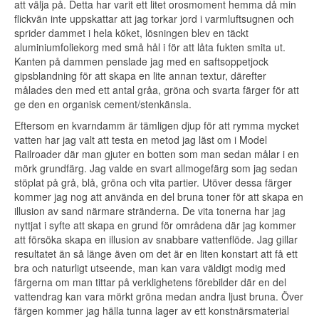
att välja på. Detta har varit ett litet orosmoment hemma då min
flickvän inte uppskattar att jag torkar jord i varmluftsugnen och
sprider dammet i hela köket, lösningen blev en täckt
aluminiumfoliekorg med små hål i för att låta fukten smita ut.
Kanten på dammen penslade jag med en saftsoppetjock
gipsblandning för att skapa en lite annan textur, därefter
målades den med ett antal gråa, gröna och svarta färger för att
ge den en organisk cement/stenkänsla.
Eftersom en kvarndamm är tämligen djup för att rymma mycket
vatten har jag valt att testa en metod jag läst om i Model
Railroader där man gjuter en botten som man sedan målar i en
mörk grundfärg. Jag valde en svart allmogefärg som jag sedan
stöplat på grå, blå, gröna och vita partier. Utöver dessa färger
kommer jag nog att använda en del bruna toner för att skapa en
illusion av sand närmare stränderna. De vita tonerna har jag
nyttjat i syfte att skapa en grund för områdena där jag kommer
att försöka skapa en illusion av snabbare vattenflöde. Jag gillar
resultatet än så länge även om det är en liten konstart att få ett
bra och naturligt utseende, man kan vara väldigt modig med
färgerna om man tittar på verklighetens förebilder där en del
vattendrag kan vara mörkt gröna medan andra ljust bruna. Över
färgen kommer jag hälla tunna lager av ett konstnärsmaterial